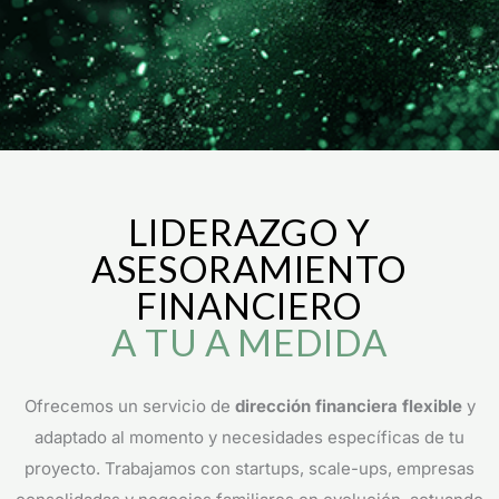
LIDERAZGO Y
ASESORAMIENTO
FINANCIERO
A TU A MEDIDA
Ofrecemos un servicio de
dirección financiera flexible
y
adaptado al momento y necesidades específicas de tu
proyecto. Trabajamos con startups, scale-ups, empresas