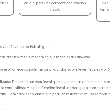
ciera
crucial para una correcta declaración
en c
fiscal.
varia
o: Un Movimiento Estratégico
uede transformar la manera en que manejas tus finanzas:
 asesor ofrece conocimientos profundos sobre leyes fiscales y prác
lizada:
Desarrolla un plan fiscal que maximice tus deducciones y mi
la contabilidad y la planificación fiscal te libera para concentrart
ltas
: Evita errores comunes que podrían resultar en multas o revisio
sor Financiero