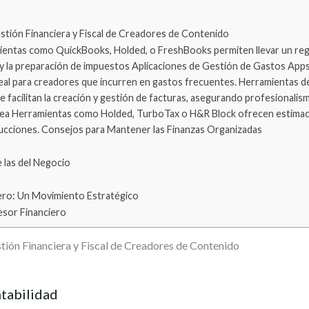
estión Financiera y Fiscal de Creadores de Contenido
entas como QuickBooks, Holded, o FreshBooks permiten llevar un regi
ad y la preparación de impuestos Aplicaciones de Gestión de Gastos Ap
ideal para creadores que incurren en gastos frecuentes. Herramientas
 facilitan la creación y gestión de facturas, asegurando profesionalism
ea Herramientas como Holded, TurboTax o H&R Block ofrecen estimacio
ucciones. Consejos para Mantener las Finanzas Organizadas
 las del Negocio
ero: Un Movimiento Estratégico
esor Financiero
tión Financiera y Fiscal de Creadores de Contenido
tabilidad