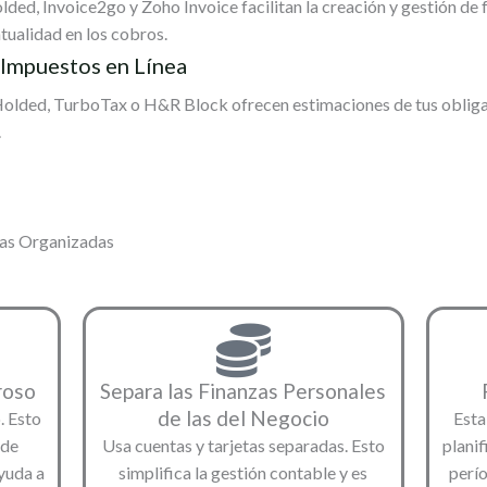
ed, Invoice2go y Zoho Invoice facilitan la creación y gestión de 
tualidad en los cobros.
 Impuestos en Línea
lded, TurboTax o H&R Block ofrecen estimaciones de tus obligac
.
zas Organizadas
roso
Separa las Finanzas Personales
de las del Negocio
. Esto
Esta
 de
Usa cuentas y tarjetas separadas. Esto
planif
yuda a
simplifica la gestión contable y es
perío