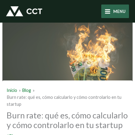
Ir
al
MENU
contenido
Inicio
Blog
Burn rate: qué es, cómo calcularlo y cómo controlarlo en tu
startup
Burn rate: qué es, cómo calcularlo
y cómo controlarlo en tu startup