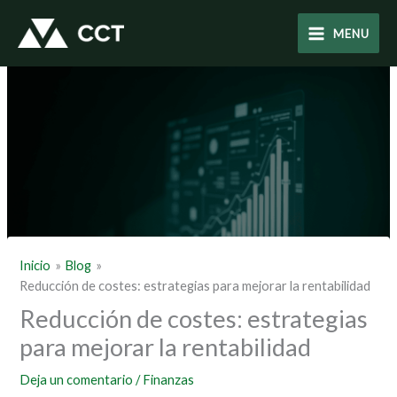
Ir
al
MENU
contenido
Inicio
Blog
Reducción de costes: estrategias para mejorar la rentabilidad
Reducción de costes: estrategias
para mejorar la rentabilidad
Deja un comentario
/
Finanzas