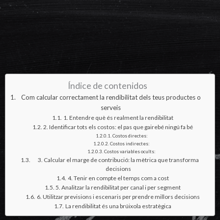
Índice de contenidos
Com calcular correctament la rendibilitat dels teus productes o
serveis
1. Entendre què és realment la rendibilitat
2. Identificar tots els costos: el pas que gairebé ningú fa bé
Costos directes:
Costos indirectes:
Costos variables ocults:
3. Calcular el marge de contribució: la mètrica que transforma
decisions
4. Tenir en compte el temps com a cost
5. Analitzar la rendibilitat per canal i per segment
6. Utilitzar previsions i escenaris per prendre millors decisions
La rendibilitat és una brúixola estratègica