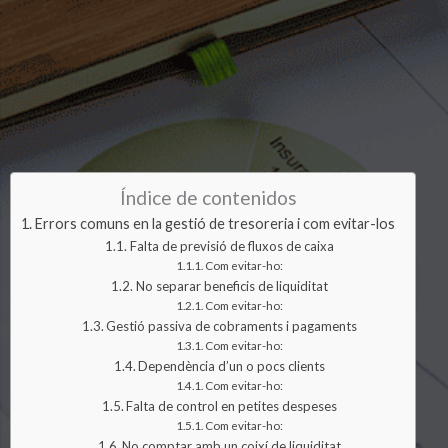
Índice de contenidos
Errors comuns en la gestió de tresoreria i com evitar-los
Falta de previsió de fluxos de caixa
Com evitar-ho:
No separar beneficis de liquiditat
Com evitar-ho:
Gestió passiva de cobraments i pagaments
Com evitar-ho:
Dependència d’un o pocs clients
Com evitar-ho:
Falta de control en petites despeses
Com evitar-ho:
No comptar amb un coixí de liquiditat