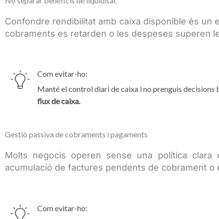
No separar beneficis de liquiditat
Confondre rendibilitat amb caixa disponible és un err
cobraments es retarden o les despeses superen le
Com evitar-ho:
Manté el control diari de caixa i no prenguis decisions
flux de caixa.
Gestió passiva de cobraments i pagaments
Molts negocis operen sense una política clara 
acumulació de factures pendents de cobrament o en
Com evitar-ho: