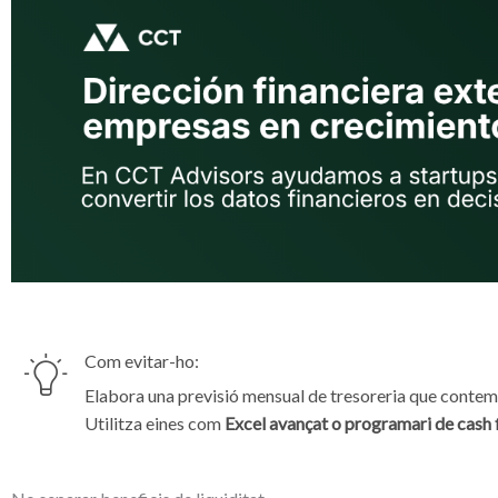
Com evitar-ho:
Elabora una previsió mensual de tresoreria que contempl
Utilitza eines com
Excel avançat o programari de cash 