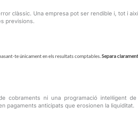
or clàssic. Una empresa pot ser rendible i, tot i així,
s previsions.
 basant-te únicament en els resultats comptables.
Separa clarament l’
de cobraments ni una programació intel·ligent d
 pagaments anticipats que erosionen la liquiditat.