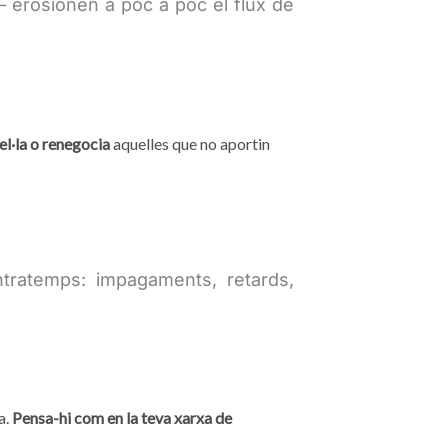
 erosionen a poc a poc el flux de
l·la o renegocia
aquelles que no aportin
ratemps: impagaments, retards,
a.
Pensa-hi com en la teva xarxa de