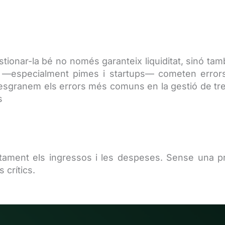
tionar-la bé no només garanteix liquiditat, sinó també
s —especialment pimes i startups— cometen error
e, desgranem els errors més comuns en la gestió de tr
s
ament els ingressos i les despeses. Sense una pre
 crítics.