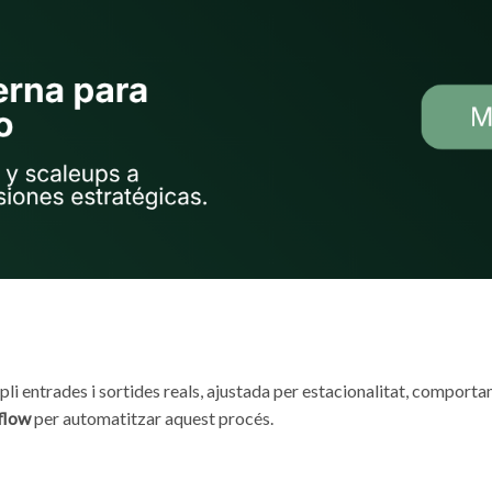
i entrades i sortides reals, ajustada per estacionalitat, comportame
flow
per automatitzar aquest procés.