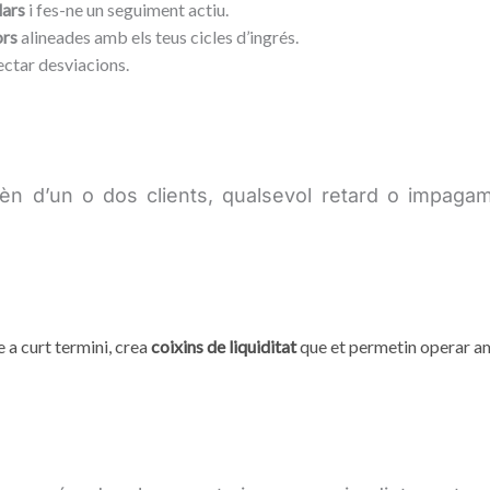
lars
i fes-ne un seguiment actiu.
ors
alineades amb els teus cicles d’ingrés.
ctar desviacions.
èn d’un o dos clients, qualsevol retard o impagam
e a curt termini, crea
coixins de liquiditat
que et permetin operar a