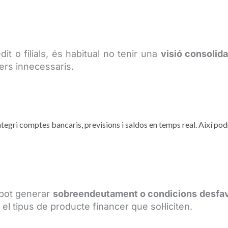
t o filials, és habitual no tenir una
visió consolida
ers innecessaris.
tegri comptes bancaris, previsions i saldos en temps real. Així po
a pot generar
sobreendeutament o condicions desfa
l tipus de producte financer que sol·liciten.