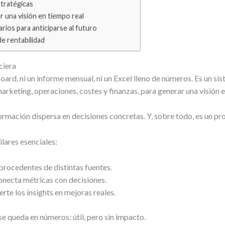
stratégicas
er una visión en tiempo real
rios para anticiparse al futuro
de rentabilidad
ciera
board, ni un informe mensual, ni un Excel lleno de números. Es un s
marketing, operaciones, costes y finanzas, para generar una visión 
rmación dispersa en decisiones concretas. Y, sobre todo, es un proc
ilares esenciales:
 procedentes de distintas fuentes.
onecta métricas con decisiones.
rte los insights en mejoras reales.
 se queda en números: útil, pero sin impacto.