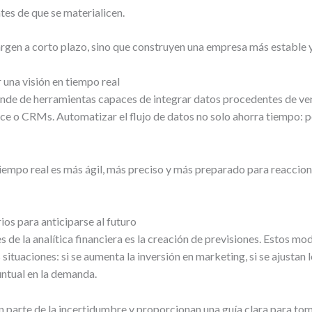
tes de que se materialicen.
rgen a corto plazo, sino que construyen una empresa más estable y 
r una visión en tiempo real
ende de herramientas capaces de integrar datos procedentes de ve
e o CRMs. Automatizar el flujo de datos no solo ahorra tiempo: 
iempo real es más ágil, más preciso y más preparado para reaccio
ios para anticiparse al futuro
 de la analítica financiera es la creación de previsiones. Estos m
situaciones: si se aumenta la inversión en marketing, si se ajustan 
untual en la demanda.
an parte de la incertidumbre y proporcionan una guía clara para t