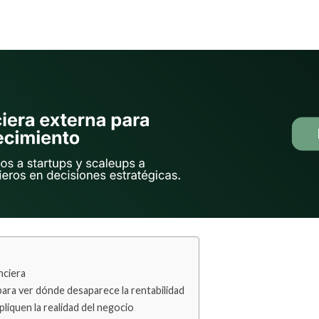
nciera
 para ver dónde desaparece la rentabilidad
pliquen la realidad del negocio