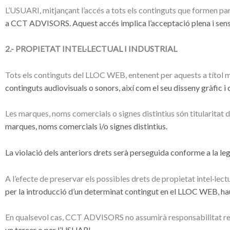
L’USUARI, mitjançant l’accés a tots els continguts que formen p
a CCT ADVISORS. Aquest accés implica l’acceptació plena i sen
2.- PROPIETAT INTEL·LECTUAL I INDUSTRIAL
Tots els continguts del LLOC WEB, entenent per aquests a títol 
continguts audiovisuals o sonors, així com el seu disseny gràfic i 
Les marques, noms comercials o signes distintius són titularit
marques, noms comercials i/o signes distintius.
La violació dels anteriors drets serà perseguida conforme a la leg
A l’efecte de preservar els possibles drets de propietat intel·lectu
per la introducció d’un determinat contingut en el LLOC WEB, h
En qualsevol cas, CCT ADVISORS no assumirà responsabilitat re
un tercer o per l’USUARI.