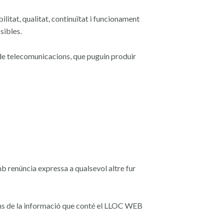
litat, qualitat, continuïtat i
funcionament
sibles.
 de telecomunicacions, que puguin
produir
mb renúncia
expressa a qualsevol altre fur
ons de la informació que conté el
LLOC WEB