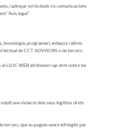
eis, i adreçar sol·licituds i/o
comunicacions
st “Avís legal”.
es, tecnologia, programari, enllaços i
altres
tel·lectual de CCT ADVISORS o de
tercers.
cés al LLOC WEB atribueixi cap dret sobre
les
roduït una violació dels seus
legítims drets
 de tercers, que es puguin veure infringits
per