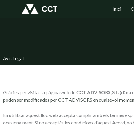
Vés
Inici
C
al
contingut
Avís Legal
Gràcies per visitar la pàgina web de
CCT ADVISORS, S.L.
(d’ara
poden ser modificades per CCT ADVISORS en qualsevol moment i
En utilitzar aquest lloc web accepta complir amb els termes exp
ocasionalment. Si no acceptés les condicions d’aquest Acord, no ha