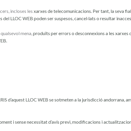
ers, incloses les
xarxes de telecomunicacions. Per tant, la seva fiabi
és del
LLOC WEB poden ser suspesos, cancel·lats o resultar inacces
 qualsevol mena,
produïts per errors o desconnexions a les xarxes
WEB.
IS d’aquest LLOC WEB se sotmeten a la jurisdicció andorrana, a
moment i sense
necessitat d’avís previ, modificacions i actualitzaci