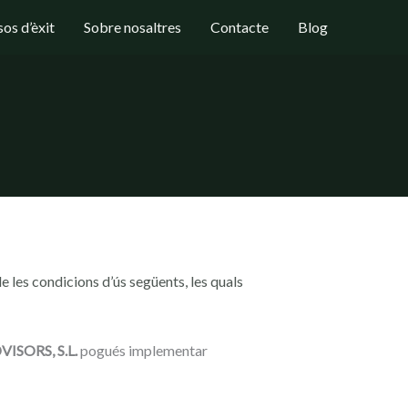
os d’èxit
Sobre nosaltres
Contacte
Blog
e les condicions d’ús següents, les quals
ISORS, S.L.
pogués implementar