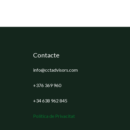
Contacte
info@cctadvisors.com
+376 369 960
+34 638 962 845
Política de Privacitat