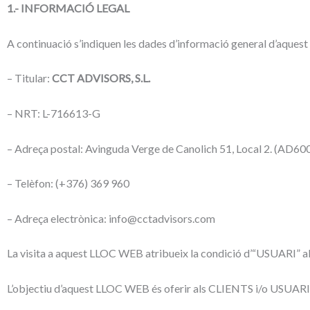
1.- INFORMACIÓ LEGAL
A continuació s’indiquen les dades d’informació general d’aque
– Titular:
CCT ADVISORS, S.L.
– NRT: L-716613-G
– Adreça postal: Avinguda Verge de Canolich 51, Local 2. (AD600) 
– Telèfon: (+376) 369 960
– Adreça electrònica: info@cctadvisors.com
La visita a aquest LLOC WEB atribueix la condició d’“USUARI” al
L’objectiu d’aquest LLOC WEB és oferir als CLIENTS i/o USUARI