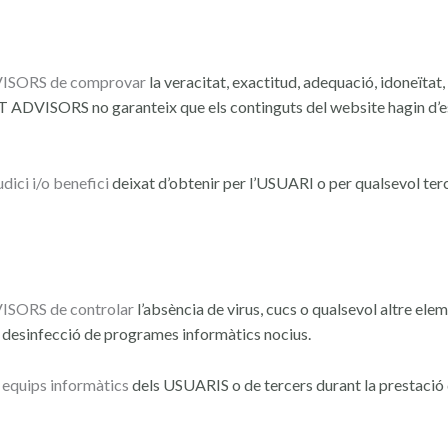
ADVISORS de comprovar
la veracitat, exactitud, adequació, idoneïtat, 
 CCT ADVISORS no garanteix que
els continguts del website hagin d’
dici i/o benefici
deixat d’obtenir per l’USUARI o per qualsevol ter
DVISORS de controlar
l’absència de virus, cucs o qualsevol altre el
i desinfecció de
programes informàtics nocius.
 equips informàtics
dels USUARIS o de tercers durant la prestació