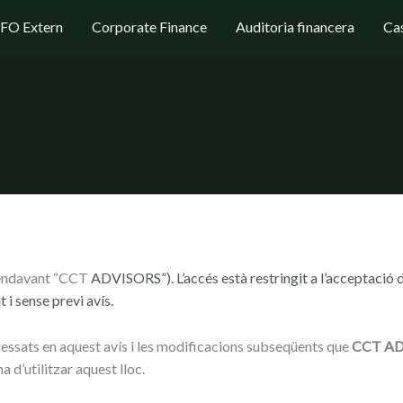
FO Extern
Corporate Finance
Auditoria financera
Cas
 endavant “CCT
ADVISORS”). L’accés està restringit a l’acceptació d
 sense previ avís.
ressats en aquest avís i les modificacions subseqüents que
CCT ADV
 d’utilitzar aquest lloc.