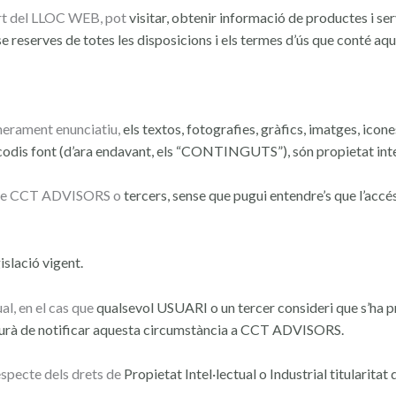
art del LLOC WEB, pot
visitar, obtenir informació de productes i serv
se
reserves de totes les disposicions i els termes d’ús que conté aque
merament enunciatiu,
els textos, fotografies, gràfics, imatges, icon
codis font (d’ara
endavant, els “CONTINGUTS”), són propietat in
at de CCT ADVISORS o
tercers, sense que pugui entendre’s que l’ac
islació vigent.
al, en el cas que
qualsevol USUARI o un tercer consideri que s’ha p
aurà de
notificar aquesta circumstància a CCT ADVISORS.
specte dels drets de
Propietat Intel·lectual o Industrial titularitat