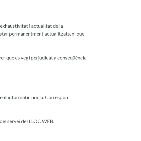
exhaustivitat i actualitat de la
estar permanentment actualitzats, ni que
cer que es vegi perjudicat a
conseqüència
ement informàtic nociu. Correspon
 del servei del LLOC WEB.