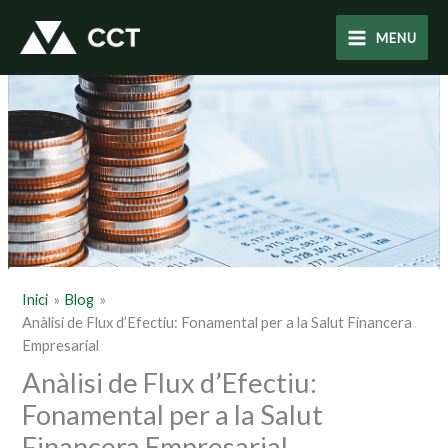
Vés
al
MENU
contingut
Inici
Blog
Anàlisi de Flux d’Efectiu: Fonamental per a la Salut Financera
Empresarial
Anàlisi de Flux d’Efectiu:
Fonamental per a la Salut
Financera Empresarial