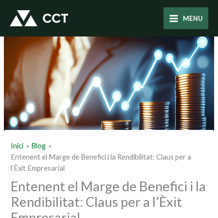
Vés
al
MENU
contingut
Inici
Blog
Entenent el Marge de Benefici i la Rendibilitat: Claus per a
l’Èxit Empresarial
Entenent el Marge de Benefici i la
Rendibilitat: Claus per a l’Èxit
Empresarial