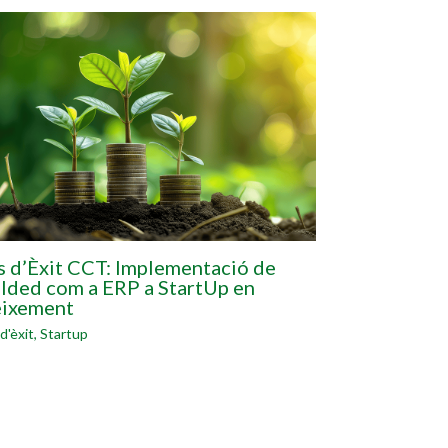
s d’Èxit CCT: Implementació de
lded com a ERP a StartUp en
eixement
d'èxit
,
Startup