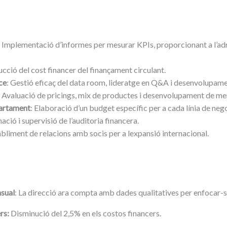
: Implementació d’informes per mesurar KPIs, proporcionant a l’adr
ucció del cost financer del finançament circulant.
ce
: Gestió eficaç del data room, lideratge en Q&A i desenvolupam
: Avaluació de pricings, mix de productes i desenvolupament de me
partament
: Elaboració d’un budget específic per a cada línia de nego
ació i supervisió de l’auditoria financera.
abliment de relacions amb socis per a lexpansió internacional.
sual
: La direcció ara compta amb dades qualitatives per enfocar-s
rs:
Disminució del 2,5% en els costos financers.