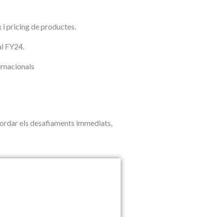
x i pricing de productes.
al FY24.
ernacionals
bordar els desafiaments immediats,