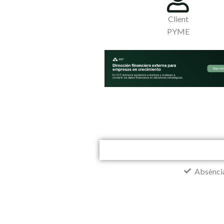
Client
PYME
Absència