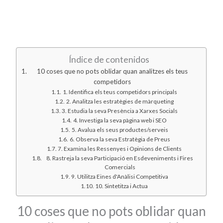
Índice de contenidos
10 coses que no pots oblidar quan analitzes els teus
competidors
1. Identifica els teus competidors principals
2. Analitza les estratègies de màrqueting
3. Estudia la seva Presència a Xarxes Socials
4. Investiga la seva pàgina web i SEO
5. Avalua els seus productes/serveis
6. Observa la seva Estratègia de Preus
7. Examina les Ressenyes i Opinions de Clients
8. Rastreja la seva Participació en Esdeveniments i Fires
Comercials
9. Utilitza Eines d'Anàlisi Competitiva
10. Sintetitza i Actua
10 coses que no pots oblidar quan