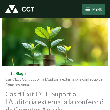
Vés
al
MENU
contingut
Inici
Blog
Cas d’Èxit CCT: Suport a l’Auditoria externa ia la confecció de
Comptes Anuals
Cas d’Èxit CCT: Suport a
l’Auditoria externa ia la confecció
de Comptes Anuals