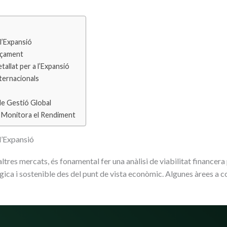
 l’Expansió
ançament
allat per a l’Expansió
nternacionals
de Gestió Global
 i Monitora el Rendiment
 l’Expansió
tres mercats, és fonamental fer una anàlisi de viabilitat financera 
ègica i sostenible des del punt de vista econòmic. Algunes àrees a c