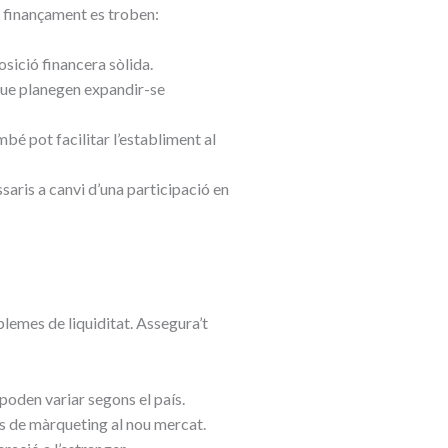
de finançament es troben:
osició financera sòlida.
que planegen expandir-se
é pot facilitar l’establiment al
saris a canvi d’una participació en
blemes de liquiditat. Assegura’t
poden variar segons el país.
es de màrqueting al nou mercat.