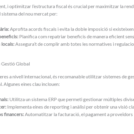
nt, i optimitzar l’estructura fiscal és crucial per maximitzar la ren
l sistema del nou mercat per:
ària:
Aprofita acords fiscals i evita la doble imposició si existeixen 
beneficis:
Planifica com repatriar beneficis de manera eficient sense
locals:
Assegura’t de complir amb totes les normatives i regulacion
e Gestió Global
res a nivell internacional, és recomanable utilitzar sistemes de ge
. Algunes eines clau inclouen:
als:
Utilitza un sistema ERP que permeti gestionar múltiples divises 
cer:
Implementa eines de reporting i anàlisi per obtenir una visió cla
s financers:
Automatitzar la facturació, el pagament a proveïdors i