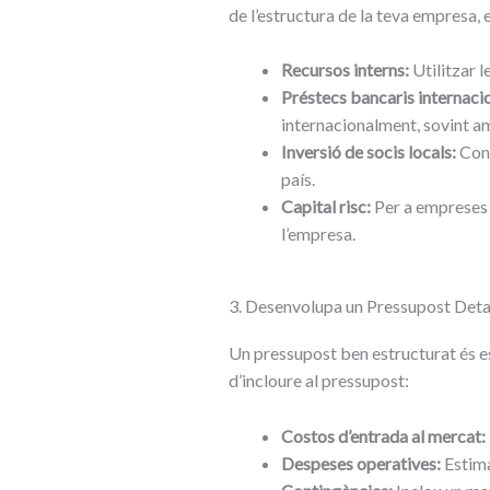
de l’estructura de la teva empresa, e
Recursos interns:
Utilitzar l
Préstecs bancaris internacio
internacionalment, sovint am
Inversió de socis locals:
Cons
país.
Capital risc:
Per a empreses d
l’empresa.
3. Desenvolupa un Pressupost Detal
Un pressupost ben estructurat és es
d’incloure al pressupost:
Costos d’entrada al mercat:
Despeses operatives:
Estima