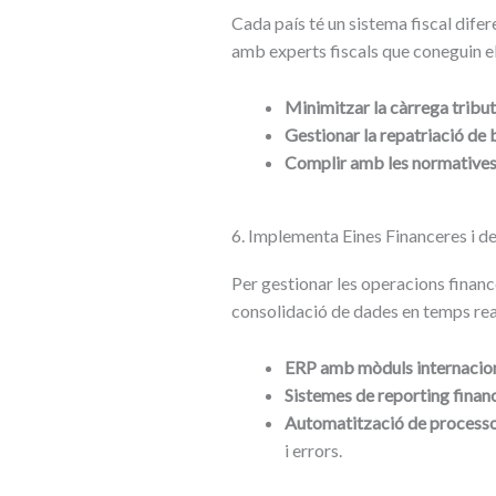
Cada país té un sistema fiscal difere
amb experts fiscals que coneguin e
Minimitzar la càrrega tribut
Gestionar la repatriació de 
Complir amb les normatives 
6. Implementa Eines Financeres i d
Per gestionar les operacions finance
consolidació de dades en temps real
ERP amb mòduls internacion
Sistemes de reporting finan
Automatització de processo
i errors.