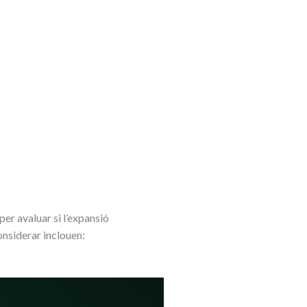
per avaluar si l’expansió
onsiderar inclouen: