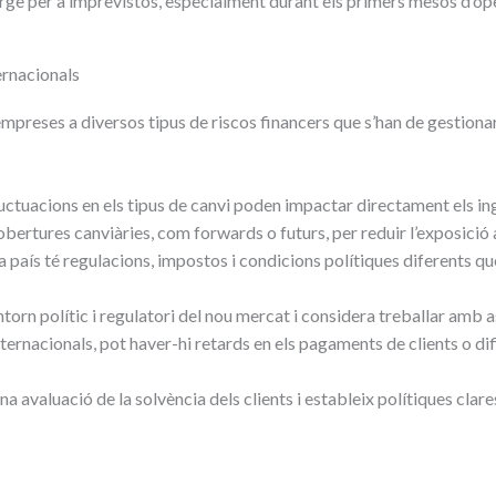
ge per a imprevistos, especialment durant els primers mesos d’oper
ernacionals
empreses a diversos tipus de riscos financers que s’han de gestio
uctuacions en els tipus de canvi poden impactar directament els ing
obertures canviàries, com forwards o futurs, per reduir l’exposició a
 país té regulacions, impostos i condicions polítiques diferents q
ntorn polític i regulatori del nou mercat i considera treballar amb a
ternacionals, pot haver-hi retards en els pagaments de clients o di
na avaluació de la solvència dels clients i estableix polítiques cla