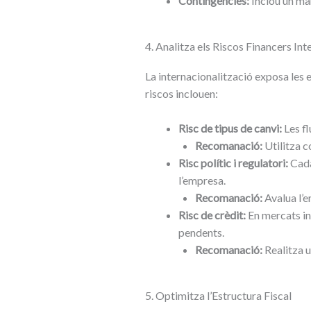
Contingències:
Inclou un mar
4. Analitza els Riscos Financers Int
La internacionalització exposa les 
riscos inclouen:
Risc de tipus de canvi:
Les fl
Recomanació:
Utilitza c
Risc polític i regulatori:
Cada
l’empresa.
Recomanació:
Avalua l’e
Risc de crèdit:
En mercats in
pendents.
Recomanació:
Realitza u
5. Optimitza l’Estructura Fiscal