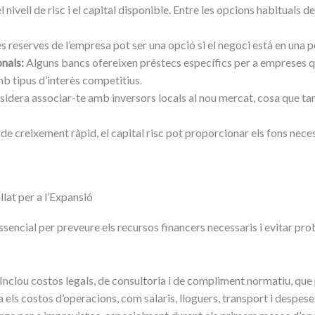
l nivell de risc i el capital disponible. Entre les opcions habituals 
es reserves de l’empresa pot ser una opció si el negoci està en una p
nals:
Alguns bancs ofereixen préstecs específics per a empreses 
b tipus d’interès competitius.
idera associar-te amb inversors locals al nou mercat, cosa que tamb
e creixement ràpid, el capital risc pot proporcionar els fons neces
lat per a l’Expansió
sencial per preveure els recursos financers necessaris i evitar pro
Inclou costos legals, de consultoria i de compliment normatiu, que 
 els costos d’operacions, com salaris, lloguers, transport i despes