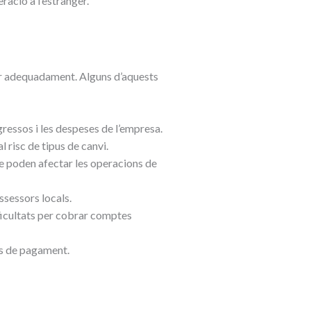
ació a l’estranger.
nar adequadament. Alguns d’aquests
ressos i les despeses de l’empresa.
l risc de tipus de canvi.
ue poden afectar les operacions de
ssessors locals.
ficultats per cobrar comptes
res de pagament.