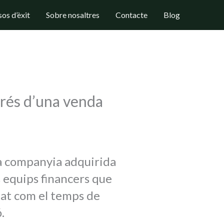
os d’èxit
Sobre nosaltres
Contacte
Blog
prés d’una venda
va companyia adquirida
 equips financers que
tat com el temps de
.