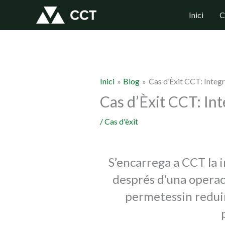
Vés
Inici
C
al
contingut
Inici
Blog
Cas d’Èxit CCT: Integ
Cas d’Èxit CCT: In
/
Cas d'èxit
S’encarrega a CCT la 
després d’una operaci
permetessin reduir