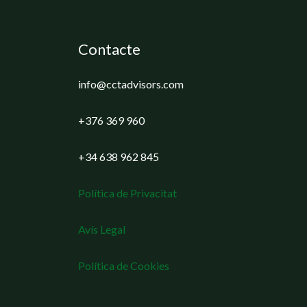
Contacte
info@cctadvisors.com
+376 369 960
+34 638 962 845
Política de Privacitat
Avís Legal
Política de Cookies