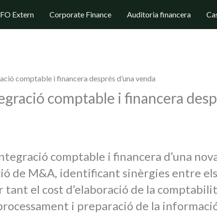
FO Extern
Corporate Finance
Auditoria financera
Cas
ració comptable i financera després d’una venda
tegració comptable i financera des
integració comptable i financera d’una no
ó de M&A, identificant sinèrgies entre els
 tant el cost d’elaboració de la comptabili
processament i preparació de la informació