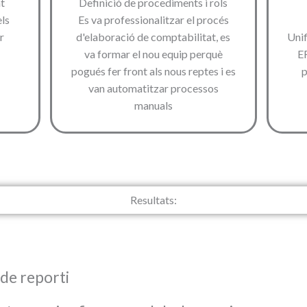
nt
Definició de procediments i rols
els
Es va professionalitzar el procés
r
d'elaboració de comptabilitat, es
Unif
va formar el nou equip perquè
E
pogués fer front als nous reptes i es
p
van automatitzar processos
manuals
Resultats:
de reporti