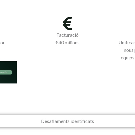
Facturació
tor
€40 milions
Unificar
nous 
equips 
Desafiaments identificats