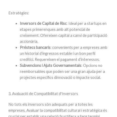
Estratègies:
Inversors de Capital de Risc
: Ideal per a startups en
etapes primerenques amb alt potencial de
creixement. Ofereixen capital a canvi de participació
accionària.
Préstecs bancaris
: convenients per a empreses amb
un historial d’ingressos estable i un bon perfil
creditici. Requereixen el pagament d’interessos.
Subvencions i Ajuts Governamentals
: Opcions no
reemborsables que poden ser una gran ajuda per a
projectes específics dinnovació o impacte social.
3. Avaluació de Compatibilitat d'Inversors
No tots els inversors són adequats per a totes les
empreses. Avaluar la compatibilitat cultural i estratègica és
crucial per establir una relació fructífera a llarg termini.