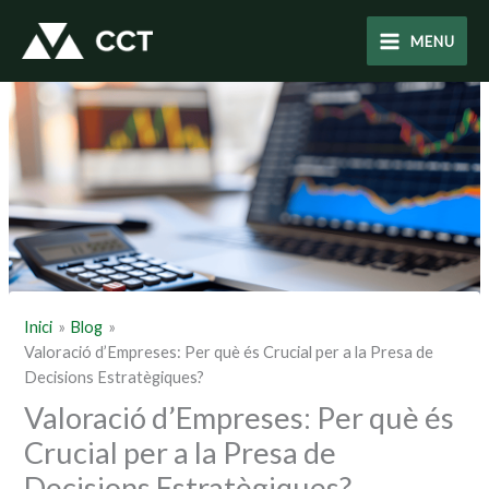
Vés
al
MENU
contingut
Inici
Blog
Valoració d’Empreses: Per què és Crucial per a la Presa de
Decisions Estratègiques?
Valoració d’Empreses: Per què és
Crucial per a la Presa de
Decisions Estratègiques?