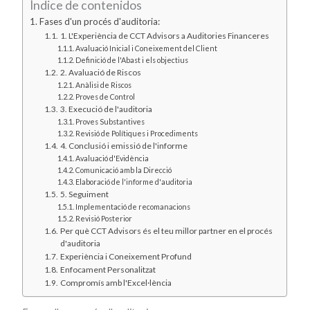
Índice de contenidos
Fases d'un procés d'auditoria:
1. L'Experiència de CCT Advisors a Auditories Financeres
Avaluació Inicial i Coneixement del Client
Definició de l'Abast i els objectius
2. Avaluació de Riscos
Anàlisi de Riscos
Proves de Control
3. Execució de l'auditoria
Proves Substantives
Revisió de Polítiques i Procediments
4. Conclusió i emissió de l'informe
Avaluació d'Evidència
Comunicació amb la Direcció
Elaboració de l'informe d'auditoria
5. Seguiment
Implementació de recomanacions
Revisió Posterior
Per què CCT Advisors és el teu millor partner en el procés
d'auditoria
Experiència i Coneixement Profund
Enfocament Personalitzat
Compromís amb l'Excel·lència